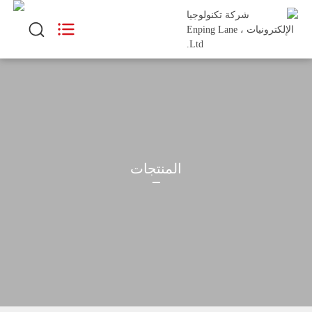
المنتجات

يستخدم

الدعم

المنتجات
مدونة

حول
